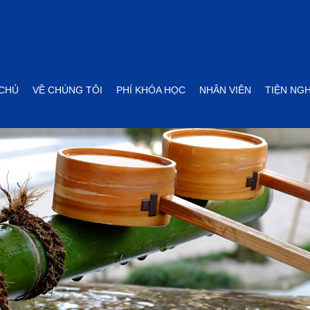
CHỦ
VỀ CHÚNG TÔI
PHÍ KHÓA HỌC
NHÂN VIÊN
TIỆN NGH