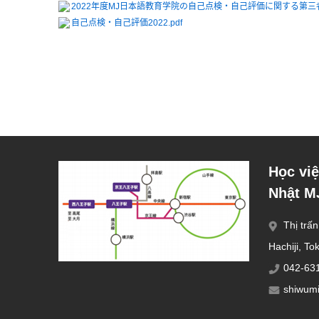
2022年度MJ日本語教育学院の自己点検・自己評価に関する第三者
自己点検・自己評価2022.pdf
Học việ
Nhật M
Thị trấ
Hachiji, T
042-63
shiwum