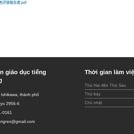
評価報告書.pdf
n giáo dục tiếng
Thời gian làm vi
J
Thứ Hai đến Thứ Sáu
Thứ bảy
n Ishikawa, thành phố
Chủ nhật
okyo 2956-6
1-0161
ingren@gmail.com